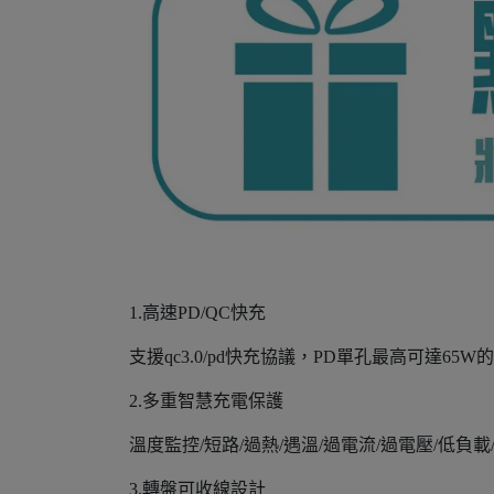
1.高速PD/QC快充
支援qc3.0/pd快充協議，PD單孔最高可達6
2.多重智慧充電保護
溫度監控/短路/過熱/遇溫/過電流/過電壓/低負
3.轉盤可收線設計