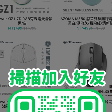
ower GZ1 7D RGB有線電競滑鼠
AZOMA M350 靜音雙模無線
黑/白
漾白/潮流灰/甜粉紅/清新
NT$499
NT$799
NT$499
NT$799
G1 6D無線靜音商務滑鼠
e-Power iH1 6D無線商務滑鼠 石
淺霜灰/海沫藍/莫蘭迪綠
黑/水泥灰
NT$229
NT$399
NT$249
NT$349