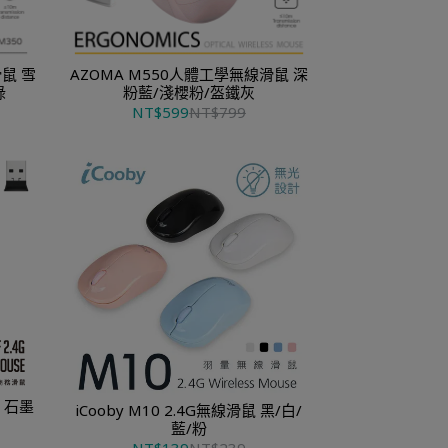
滑鼠 雪
AZOMA M550人體工學無線滑鼠 深
綠
粉藍/淺櫻粉/盔鐵灰
NT$599
NT$799
墨
iCooby M10 2.4G無線滑鼠 黑/白/
藍/粉