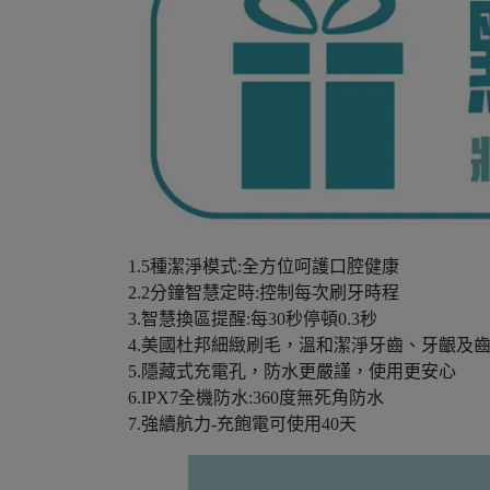
1.5種潔淨模式:全方位呵護口腔健康
2.2分鐘智慧定時:控制每次刷牙時程
3.智慧換區提醒:每30秒停頓0.3秒
4.美國杜邦細緻刷毛，溫和潔淨牙齒、牙齦及
5.隱藏式充電孔，防水更嚴謹，使用更安心
6.IPX7全機防水:360度無死角防水
7.強續航力-充飽電可使用40天