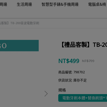
周邊
生活周邊
智慧型手錶&手機周邊
電腦桌&椅
客製】TB-200音波電動牙刷
【禮品客製】TB-
NT$499
NT$799
商品編號:
798702
供貨狀況:
庫存不足
規格
電動牙刷本體+替換刷頭*