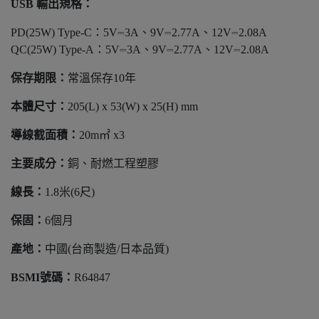
USB 輸出規格：
PD(25W) Type-C：5V⎓3A、9V⎓2.77A、12V⎓2.08A
QC(25W) Type-A：5V⎓3A、9V⎓2.77A、12V⎓2.08A
保存期限：
常溫保存10年
本體尺寸：
205(L) x 53(W) x 25(H) mm
導線截面積：
20m㎡ x3
主要成分：
銅、耐燃工程塑膠
線長：
1.8米(6尺)
保固：
6個月
產地：
中國(台商製造/日本品質)
BSMI號碼：
R64847