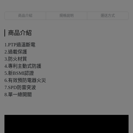
商品介紹
規格說明
運送方式
商品介紹
1.PTP過溫斷電
2.過載保護
3.防火材質
4.專利主動式防護
5.新BSMI認證
6.有效預防電器火災
7.SPD防雷突波
8.單一總開關