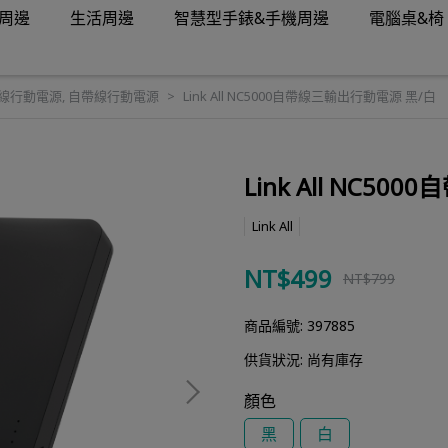
周邊
生活周邊
智慧型手錶&手機周邊
電腦桌&椅
線行動電源
,
自帶線行動電源
Link All NC5000自帶線三輸出行動電源 黑/白
Link All NC5
Link All
NT$499
NT$799
商品編號:
397885
供貨狀況:
尚有庫存
顏色
黑
白