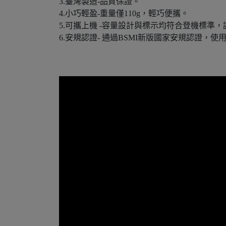
3.臺灣製造-品質保證。
4.小巧輕盈-重量僅110g，輕巧便攜。
5.可攜上機 -容量設計與標示均符合登機標
6.安規認證- 通過BSMI新版國家安規認證，使