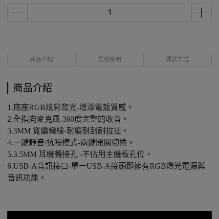
商品介紹
規格說明
運送方式
商品介紹
1.底座RGB炫彩背光-增添電競質感。
2.全指向麥克風-360度完整的收音。
3.3MM 寬編織線-耐磨耐刮耐拉扯。
4.一鍵靜音/抗噪模式-兩鍵開關切換。
5.3.5MM 耳機轉接孔 -不佔用主機板孔位。
6.USB-A音訊接口-單一USB-A接頭即擁有RGB燈光電源與
音訊功能。