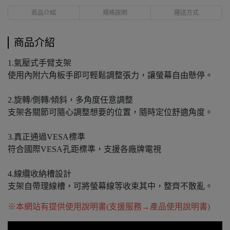
商品介紹
規格說明
運送方式
商品介紹
1.氣壓式手臂支架
使用內附六角板手即可輕鬆調整張力，讓螢幕自由懸停。
2.旋轉/側轉/傾斜，多角度任意調整
支架各關節可隨心調整想要的位置，隨時定位舒適角度。
3.真正通過VESA標準
符合國際VESA孔距標準，支援各廠牌電視
4.線纜收納槽設計
支架自帶理線槽，可將螢幕線等收束其中，整齊不散亂。
※本網站有提供使用說明書(支援服務→產品使用說明書)