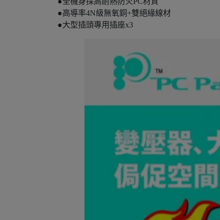
●全機身採高耐熱防火PC材質
●高導率4N級無氧銅+雙絕緣線材
●大型插頭專用插座x3