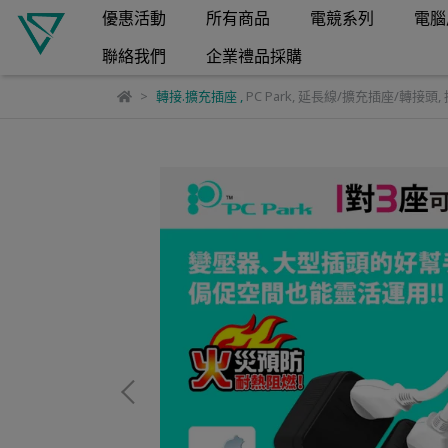
優惠活動
所有商品
電競系列
電腦
聯絡我們
企業禮品採購
轉接.擴充插座
,
PC Park
,
延長線/擴充插座/轉接頭
,