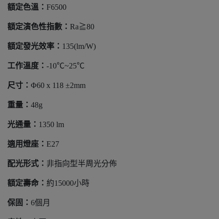
額定色溫：
F6500
額定演色性指數：
Ra≧80
額定發光效率：
135(lm/W)
工作溫度：
-10℃~25℃
尺寸：
Φ60 x 118 ±2mm
重量：
48g
光通量：
1350 lm
適用燈座：
E27
配光形式：
非指向型半周光分佈
額定壽命：
約15000小時
保固：
6個月