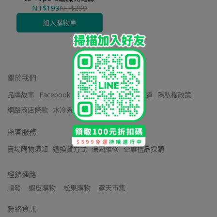
NT$199
NT$299
加入購物車
關於我們
品牌故事
Facebook 粉絲團
Youtube 官方頻道
隱私權政策
網路商店條款
水冷系列保固條款
顧客服務
賣場購物須知
退換貨方式
保固維修
企業禮品採購
經銷通路
順發    蝦皮購物    松果購物    露天市集
聯絡資訊