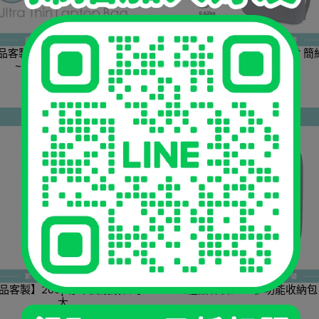
客製】LTB 深灰筆電包 13.3吋
【禮品客製】PB-01 16.1吋 
~14吋/15吋~15.6吋
包 藍
NT$599
NT$699
NT$699
品客製】200p赤牛皮紙紙袋 小/
大
NT$25
NT$45
NT$189
NT$289