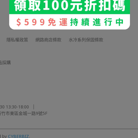
隱私權政策
網路商店條款
水冷系列保固條款
品採購
 13:30-18:00
竹市東區金城一路9號5F
d by
CYBERBIZ
.