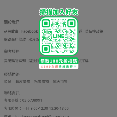
關於我們
品牌故事
Facebook 粉絲團
Youtube 官方頻道
隱私權政策
網路商店條款
水冷系列保固條款
顧客服務
賣場購物須知
退換貨方式
保固維修
企業禮品採購
經銷通路
順發    蝦皮購物    松果購物    露天市集
聯絡資訊
客服專線：03-5738991
客服時間：平日 9:00-12:30 13:30-18:00
信箱：lingdonggreentread@gmail.com