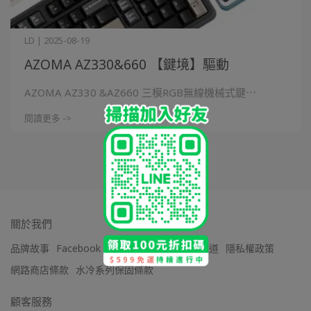
LD | 2025-08-19
AZOMA AZ330&660 【鍵境】驅動
AZOMA AZ330 &AZ660 三模RGB無線機械式鍵⋯
閱讀更多 ->
關於我們
品牌故事
Facebook 粉絲團
Youtube 官方頻道
隱私權政策
網路商店條款
水冷系列保固條款
顧客服務