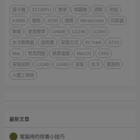
讀卡機
EZ100PU
教學
噴霧機
酒精
防疫
K3000
報稅
A530
故障
MiraScreen
同屏器
無線
使用教學
LinkAll
LQ240
LQ360
水冷散熱器
說明書
安裝方式
PC Park
EZ10
Mac
常見問題
蘋果電腦
MacOS
CR90
安裝說明
LX240
LX360
安裝
水冷
電競椅
人體工學椅
最新文章
1
電腦椅的保養小技巧